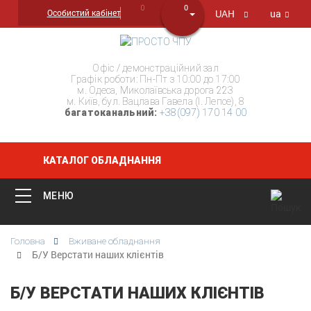
0
0
Особистий кабінет
UAH
ua
Офіс / демонстраційний зал
Графік роботи: Пн-Пт з 10:00 до 17:00
м. Одеса, Миколаївська дорога 223
м. Київ, бул. Вацлава Гавела (І. Лепсе), 8
багатоканальний:
+38(097) 170 14 00
КАТАЛОГ ОБЛАДНАННЯ
МЕНЮ
Головна
Вживане обладнання
Б/У Верстати наших клієнтів
Б/У ВЕРСТАТИ НАШИХ КЛІЄНТІВ