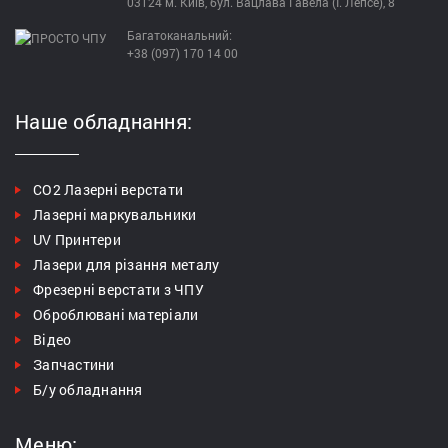
03124 м. Київ, бул. Вацлава Гавела (І. Лепсе), 8
Багатоканальний:
+38 (097) 170 14 00
Наше обладнання:
СО2 Лазерні верстати
Лазерні маркувальники
UV Принтери
Лазери для різання металу
Фрезерні верстати з ЧПУ
Оброблювані матеріали
Відео
Запчастини
Б/у обладнання
Меню: