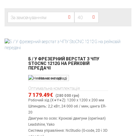
За замовчуванням
40
Б / У ФРЕЗЕРНИЙ ВЕРСТАТ З ЧПУ
STOCNC 1212G НА РЕЙКОВІЙ
ПЕРЕДАЧІ
Немає на складі
Оптимальна комплектація
7 179.49€
(280 000 грн)
Робочий хід (X∗Y∗Z): 1200 х 1200 х 200 мм
Шпиндель: 2,2 кВт, 24 000 об / мин, цанга ER-
20
Двигуни по осях: Крокові двигуни (оригінал)
Leadshine, Yako
Система управління: NcStudio (G-code, 2D і 3D